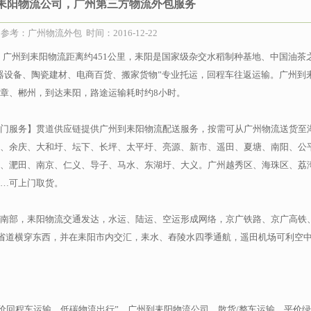
耒阳物流公司，广州第三方物流外包服务
参考：广州物流外包 时间：2016-12-22
】广州到耒阳物流距离约451公里，耒阳是国家级杂交水稻制种基地、中国油茶
器设备、陶瓷建材、电商百货、搬家货物”专业托运，回程车往返运输。广州到
章、郴州，到达耒阳，路途运输耗时约8小时。
门服务】贯道供应链提供广州到耒阳物流配送服务，按需可从广州物流送货至
、余庆、大和圩、坛下、长坪、太平圩、亮源、新市、遥田、夏塘、南阳、公
、淝田、南京、仁义、导子、马水、东湖圩、大义。广州越秀区、海珠区、荔
…可上门取货。
南部，耒阳物流交通发达，水运、陆运、空运形成网络，京广铁路、京广高铁、
0省道横穿东西，并在耒阳市内交汇，耒水、舂陵水四季通航，遥田机场可利空
价回程车运输，低碳物流出行”。广州到耒阳物流公司，散货/整车运输，平价