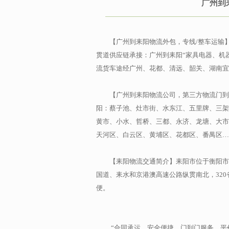
广州到
【广州到耒阳物流外包，专线/整车运输
贯道供应链承接：广州到耒阳“家具电器、机
流货车途经广州、花都、清远、韶关、湖南宜
【广州到耒阳物流公司，第三方物流门到
阳：蔡子池、灶市街、水东江、五里牌、三架
黄市、小水、哲桥、三都、永济、龙塘、大市
天河区、白云区、黄埔区、花都区、番禺区…
【耒阳物流交通简介】耒阳市位于衡阳市
国道、耒水和京港澳高速公路纵贯南北，32
便。
“合同承运，安全便捷，门到门服务，平