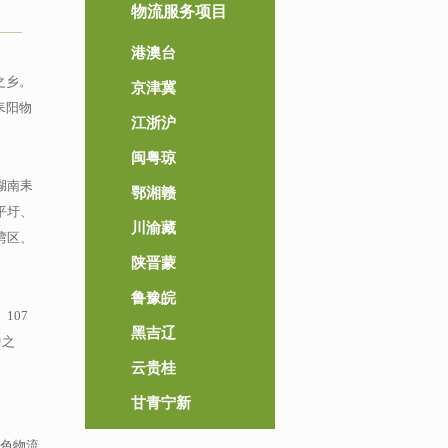
物流服务项目
港澳台
之乡。
京津冀
耒阳物
江浙沪
闽粤琼
湖南耒
鄂湘赣
平圩、
川渝藏
湾区、
陕晋蒙
鲁豫皖
107
黑吉辽
中之
云贵桂
甘青宁新
绿色物流