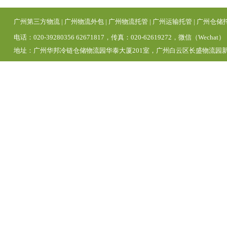
广州第三方物流
|
广州物流外包
|
广州物流托管
|
广州运输托管
|
广州仓储
电话：020-39280356 62671817，传真：020-62619272，微信（Wechat）
地址：广州华邦冷链仓储物流园华泰大厦201室，广州白云区长盛物流园新区1号仓