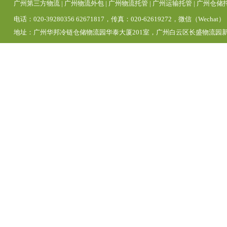
广州第三方物流
|
广州物流外包
|
广州物流托管
|
广州运输托管
|
广州仓储
电话：020-39280356 62671817，传真：020-62619272，微信（Wechat）
地址：广州华邦冷链仓储物流园华泰大厦201室，广州白云区长盛物流园新区1号仓