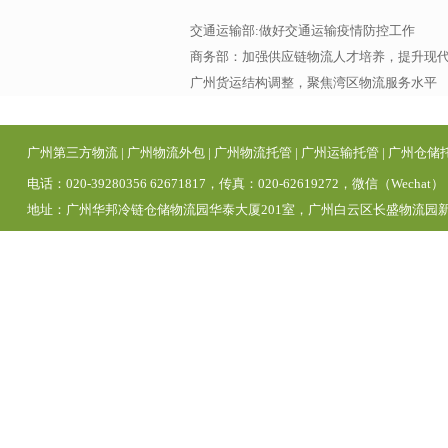
交通运输部:做好交通运输疫情防控工作
商务部：加强供应链物流人才培养，提升现
广州货运结构调整，聚焦湾区物流服务水平
广州第三方物流
|
广州物流外包
|
广州物流托管
|
广州运输托管
|
广州仓储
电话：020-39280356 62671817，传真：020-62619272，微信（Wechat）
地址：广州华邦冷链仓储物流园华泰大厦201室，广州白云区长盛物流园新区1号仓