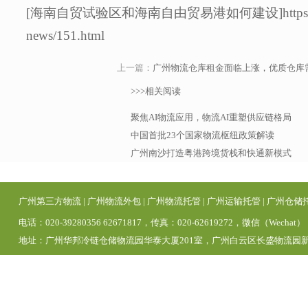
[海南自贸试验区和海南自由贸易港如何建设]https://www.sun
news/151.html
上一篇：
广州物流仓库租金面临上涨，优质仓库
>>>相关阅读
聚焦AI物流应用，物流AI重塑供应链格局
中国首批23个国家物流枢纽政策解读
广州南沙打造粤港跨境货栈和快通新模式
广州第三方物流
|
广州物流外包
|
广州物流托管
|
广州运输托管
|
广州仓储
电话：020-39280356 62671817，传真：020-62619272，微信（Wechat）
地址：广州华邦冷链仓储物流园华泰大厦201室，广州白云区长盛物流园新区1号仓