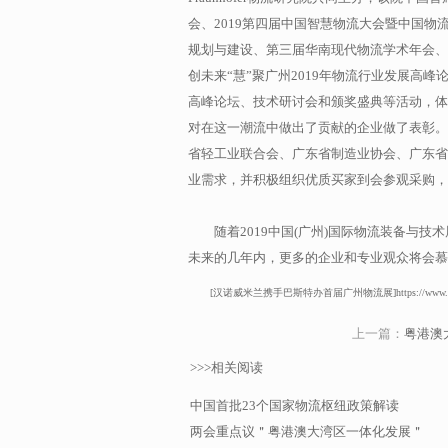
会、2019第四届中国智慧物流大会暨中国物
规划与建设、第三届华南现代物流学术年会、
创未来“慧”聚广州2019年物流行业发展高峰
高峰论坛、技术研讨会和颁奖盛典等活动，体
对在这一潮流中做出了贡献的企业做了表彰。
省轻工业联合会、广东省制造业协会、广东省
业需求，并积极组织优质买家到会参观采购，
随着2019中国(广州)国际物流装备与
未来的几年内，更多的企业和专业观众将会慕
[汉诺威米兰携手巴斯特办首届广州物流展]https://www.sunhay.net
上一篇：
粤港澳
>>>相关阅读
中国首批23个国家物流枢纽政策解读
两会重点议＂粤港澳大湾区一体化发展＂