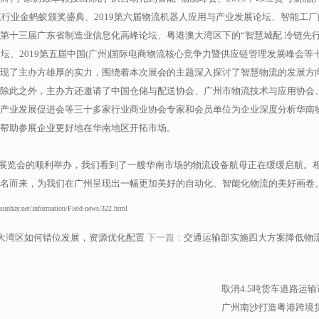
流行业金蚂蚁颁奖盛典、2019第六届物流机器人应用与产业发展论坛、智能工
第十三届广东省制造业信息化高峰论坛、粤港澳大湾区下的“智慧城配 冷链先行
论坛、2019第五届中国(广州)国际电商物流核心竞争力暨供应链管理发展峰会等
现了主办方雄厚的实力，围绕着本次展会的主题深入探讨了智慧物流的发展方
除此之外，主办方还邀请了中国仓储与配送协会、广州市物流技术与应用协会
产业发展促进会等三十多家行业商业协会专家和会员单位为企业深度分析华南
帮助参展企业更好地在华南地区开拓市场。
技术展览会的顺利举办，我们看到了一艘华南市场的物流设备航母正在缓缓启航。
名而来，为我们在广州呈现出一幅更加美好的自动化、智能化物流的美好画卷
/information/Field-news/322.html
大湾区如何错位发展，资源优化配置
下一篇：
交通运输部实施四大方案降低物
取消4.5吨货车道路运输
广州南沙打造粤港跨境