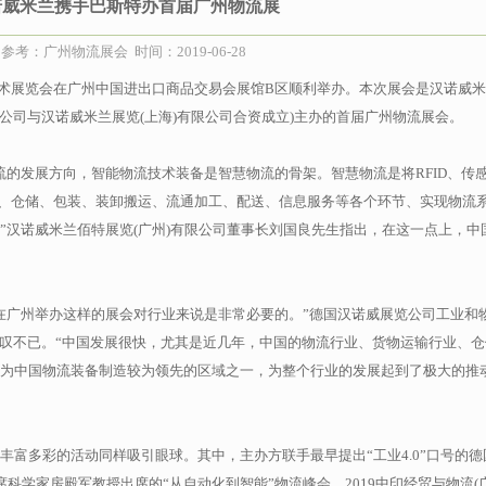
诺威米兰携手巴斯特办首届广州物流展
参考：广州物流展会 时间：2019-06-28
与技术展览会在广州中国进出口商品交易会展馆B区顺利举办。本次展会是汉诺威
限公司与汉诺威米兰展览(上海)有限公司合资成立)主办的首届广州物流展会。
流的发展方向，智能物流技术装备是智慧物流的骨架。智慧物流是将RFID、传
输、仓储、包装、装卸搬运、流通加工、配送、信息服务等各个环节、实现物流
”汉诺威米兰佰特展览(广州)有限公司董事长刘国良先生指出，在这一点上，中
在广州举办这样的展会对行业来说是非常必要的。”德国汉诺威展览公司工业和
对本次展会赞叹不已。“中国发展很快，尤其是近几年，中国的物流行业、货物运输行业、
为中国物流装备制造较为领先的区域之一，为整个行业的发展起到了极大的推
丰富多彩的活动同样吸引眼球。其中，主办方联手最早提出“工业4.0”口号的德
国首席科学家房殿军教授出席的“从自动化到智能”物流峰会、2019中印经贸与物流(