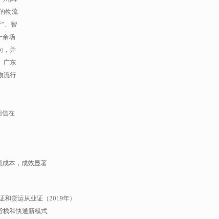
厂的物流
”、智
十余场
向，并
、广东
物流行
相信在
。
流成本，成效显著
证和货运从业证（2019年）
货栈和快通新模式