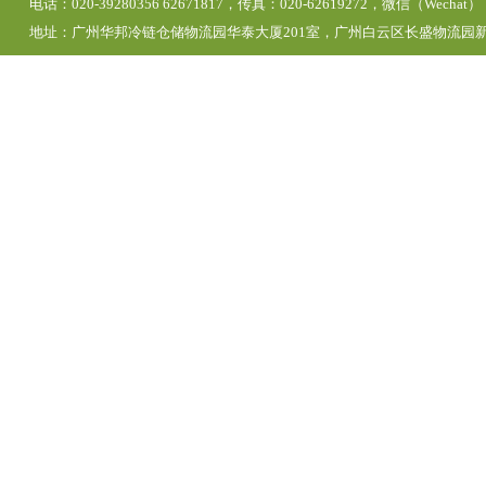
电话：020-39280356 62671817，传真：020-62619272，微信（Wechat）
地址：广州华邦冷链仓储物流园华泰大厦201室，广州白云区长盛物流园新区1号仓