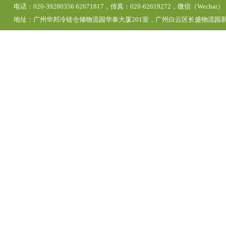
电话：020-39280356 62671817，传真：020-62619272，微信（Wechat）
地址：广州华邦冷链仓储物流园华泰大厦201室，广州白云区长盛物流园新区1号仓