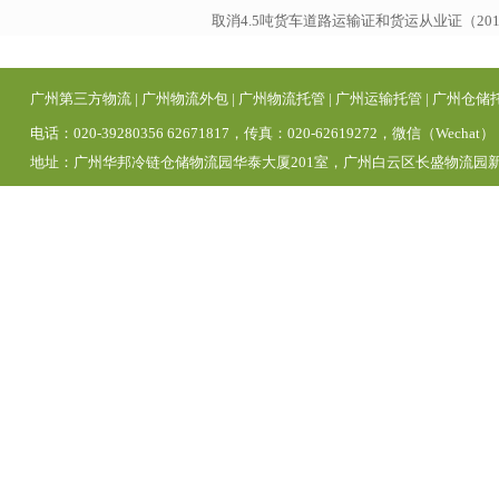
取消4.5吨货车道路运输证和货运从业证（20
广州第三方物流
|
广州物流外包
|
广州物流托管
|
广州运输托管
|
广州仓储
电话：020-39280356 62671817，传真：020-62619272，微信（Wechat）
地址：广州华邦冷链仓储物流园华泰大厦201室，广州白云区长盛物流园新区1号仓