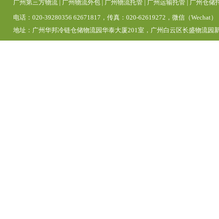
广州第三方物流
|
广州物流外包
|
广州物流托管
|
广州运输托管
|
广州仓储
电话：020-39280356 62671817，传真：020-62619272，微信（Wechat）
地址：广州华邦冷链仓储物流园华泰大厦201室，广州白云区长盛物流园新区1号仓