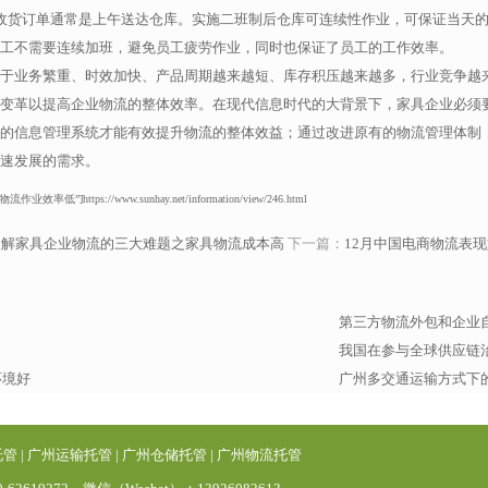
收货订单通常是上午送达仓库。实施二班制后仓库可连续性作业，可保证当天
工不需要连续加班，避免员工疲劳作业，同时也保证了员工的工作效率。
于业务繁重、时效加快、产品周期越来越短、库存积压越来越多，行业竞争越
变革以提高企业物流的整体效率。在现代信息时代的大背景下，家具企业必须
的信息管理系统才能有效提升物流的整体效益；通过改进原有的物流管理体制
速发展的需求。
ps://www.sunhay.net/information/view/246.html
破解家具企业物流的三大难题之家具物流成本高
下一篇：
12月中国电商物流表
第三方物流外包和企业
我国在参与全球供应链
环境好
广州多交通运输方式下
托管
|
广州运输托管
|
广州仓储托管
|
广州物流托管