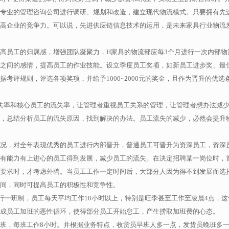
专业的管理咨询公司进行调研、规划和改造，建立现代物流模式。只要拥有先
高企业的竞争力。可以说，先进供应链信息技术的运用，是未来家具行业物流
高员工的归属感，增强团队凝聚力，H家具的物流部应每3个月进行一次内部物
之间的感情，提高员工的作业技能。设立季度员工奖项，如新员工进步奖、最
考评规则，评选各项奖项，并给予1000~2000元的奖金，且作为晋升的优选
流失率和核心员工的流失率，让管理者重视员工关系的管理，让管理者想办法减
，总结分析员工的流失原因，找到解决的办法。员工流失的减少，必然会提升
况，对全年表现优秀的员工进行内部晋升，普通员工可晋升为资深员工，资深
有能力有上进心的员工得到发展，减少员工的流失。在决定招聘某一岗位时，
要求时，才考虑外聘。当员工工作一定时间后，大部分人因为得不到发展而选
间，同时可提高员工的积极性和竞争性。
行一班制，员工每天平均工作10小时以上，特别是旺季甚至工作至凌晨4点，这
成员工加班的恶性循环，使得部分员工开始怠工，产生捞取加班费的心态。
班，每班工作8小时。并根据业务特点，收货员早班人多一点，发货员晚班多