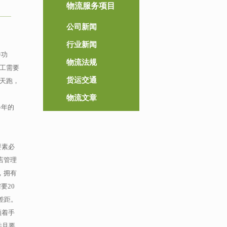
物流服务项目
公司新闻
行业新闻
并功
物流法规
工需要
货运交通
漫天跑，
物流文章
半年的
。
要素必
店管理
，拥有
要20
差距。
须着手
并且要