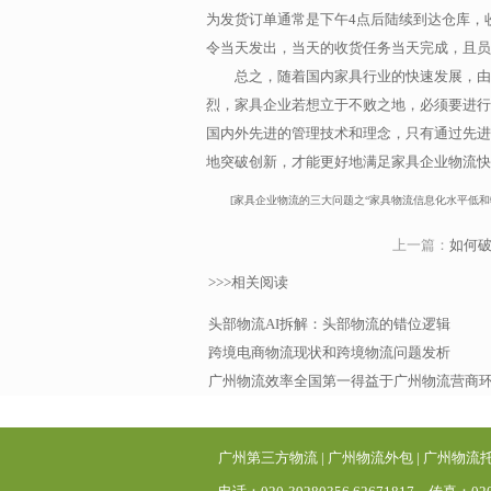
为发货订单通常是下午4点后陆续到达仓库，
令当天发出，当天的收货任务当天完成，且员
总之，随着国内家具行业的快速发展，由
烈，家具企业若想立于不败之地，必须要进行
国内外先进的管理技术和理念，只有通过先进
地突破创新，才能更好地满足家具企业物流快
[家具企业物流的三大问题之“家具物流信息化水平低和物流作业效率低”]htt
上一篇：
如何
>>>相关阅读
头部物流AI拆解：头部物流的错位逻辑
跨境电商物流现状和跨境物流问题发析
广州物流效率全国第一得益于广州物流营商
广州第三方物流
|
广州物流外包
|
广州物流