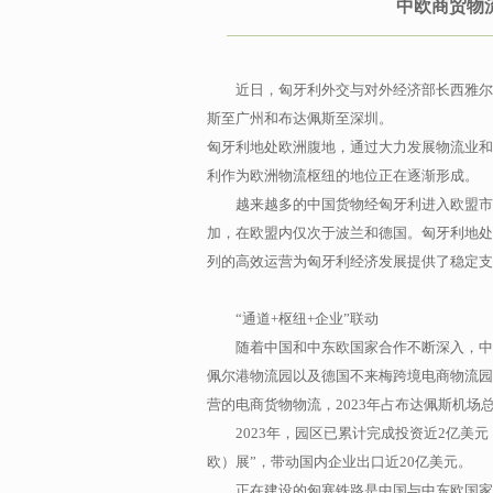
中欧商贸物
近日，匈牙利外交与对外经济部长西雅尔
斯至广州和布达佩斯至深圳。
匈牙利地处欧洲腹地，通过大力发展物流业和
利作为欧洲物流枢纽的地位正在逐渐形成。
越来越多的中国货物经匈牙利进入欧盟市场
加，在欧盟内仅次于波兰和德国。匈牙利地处
列的高效运营为匈牙利经济发展提供了稳定支
“通道+枢纽+企业”联动
随着中国和中东欧国家合作不断深入，中
佩尔港物流园以及德国不来梅跨境电商物流园
营的电商货物物流，2023年占布达佩斯机场
2023年，园区已累计完成投资近2亿美
欧）展”，带动国内企业出口近20亿美元。
正在建设的匈塞铁路是中国与中东欧国家