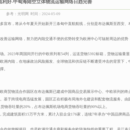
流利好-中匈海陆空立体物流运输网络日趋完善
参考：光明网 时间：2024-05-09
多宣布，将从今年夏天开始新开三条匈中直航航线，分别是布达佩斯至西安、
改善运输网络，努力把内陆交通不便的劣势转变为欧洲中心可辐射周边的优势
。2023年两国间开行的中欧班列有54列，运送货物5392标箱，货物运输量
欧洲内陆，在地缘政治风险频发、全球物流和供应链不断遭受冲击的背景下，
撑。
欧商贸物流合作园区在布达佩斯已建成中国商品交易展示中心、中欧班列的终
。基于跨境电商迅猛发展，园区正在积极布局海外仓建设和配套物流服务。由
总货物吞吐量的20%，占布达佩斯机场电商货物吞吐量的90%以上。
元，完成建筑面积15万平方米，累计入驻企业176家，连续7年承办“中国品牌商
合作的旗舰项目，也是欧洲交通走廊和服务中欧陆海快线的重要工程。吴江表