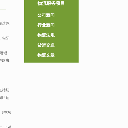
物流服务项目
公司新闻
布达佩
行业新闻
物流法规
，匈牙
货运交通
显著增
物流文章
中欧班
点站切
园区运
品（中东
示：“对