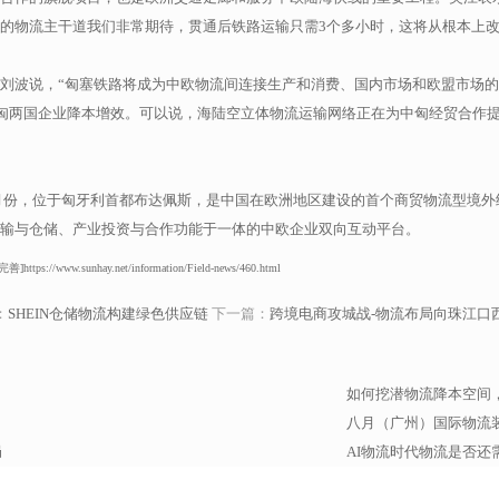
的物流主干道我们非常期待，贯通后铁路运输只需3个多小时，这将从根本上
刘波说，“匈塞铁路将成为中欧物流间连接生产和消费、国内市场和欧盟市场
中匈两国企业降本增效。可以说，海陆空立体物流运输网络正在为中匈经贸合作
11月份，位于匈牙利首都布达佩斯，是中国在欧洲地区建设的首个商贸物流型境外
输与仓储、产业投资与合作功能于一体的中欧企业双向互动平台。
.sunhay.net/information/Field-news/460.html
：
SHEIN仓储物流构建绿色供应链
下一篇：
跨境电商攻城战-物流布局向珠江口
如何挖潜物流降本空间
八月（广州）国际物流
局
AI物流时代物流是否还