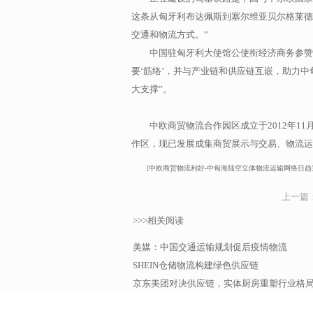
这条从匈牙利布达佩斯到塞尔维亚贝尔格莱德
交通和物流方式。”
中国驻匈牙利大使馆公使衔经济商务参赞
要‘筋络’，并与产业链和供应链互嵌，助力
大支撑”。
中欧商贸物流合作园区成立于2012年
作区，现已发展成集商贸展示与交易、物流运
[中欧商贸物流利好-中匈海陆空立体物流运输网络日趋完善]https://www
上一篇
>>>相关阅读
美媒：中国交通运输规划促后疫情物流
SHEIN仓储物流构建绿色供应链
京东美团对决供应链，实体厨房重塑行业格