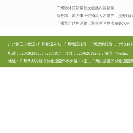
广州港外贸箱量首次超越内贸箱量
商务部：加强供应链物流人才培养，提升现
广州货运结构调整，聚焦湾区物流服务水平
广州第三方物流
|
广州物流外包
|
广州物流托管
|
广州运输托管
|
广州仓储
电话：020-39280356 62671817，传真：020-62619272，微信（Wechat）
地址：广州华邦冷链仓储物流园华泰大厦201室，广州白云区长盛物流园新区1号仓