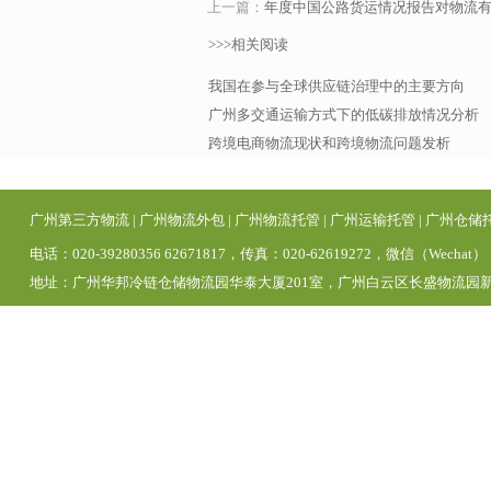
上一篇：
年度中国公路货运情况报告对物流
>>>相关阅读
我国在参与全球供应链治理中的主要方向
广州多交通运输方式下的低碳排放情况分析
跨境电商物流现状和跨境物流问题发析
广州第三方物流
|
广州物流外包
|
广州物流托管
|
广州运输托管
|
广州仓储
电话：020-39280356 62671817，传真：020-62619272，微信（Wechat）
地址：广州华邦冷链仓储物流园华泰大厦201室，广州白云区长盛物流园新区1号仓