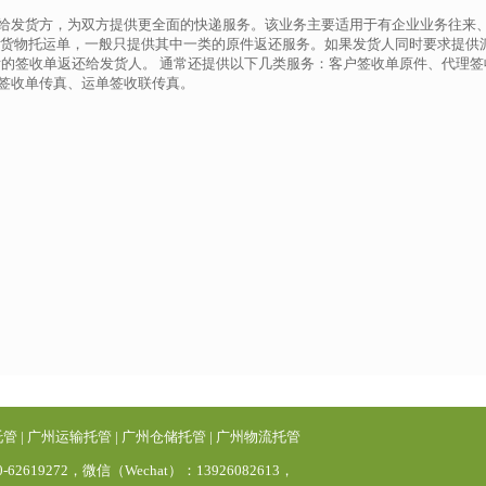
给发货方，为双方提供更全面的快递服务。该业务主要适用于有企业业务往来
于货物托运单，一般只提供其中一类的原件返还服务。如果发货人同时要求提供
后的签收单返还给发货人。 通常还提供以下几类服务：客户签收单原件、代理签
签收单传真、运单签收联传真。
托管
|
广州运输托管
|
广州仓储托管
|
广州物流托管
0-62619272，微信（Wechat）：13926082613，