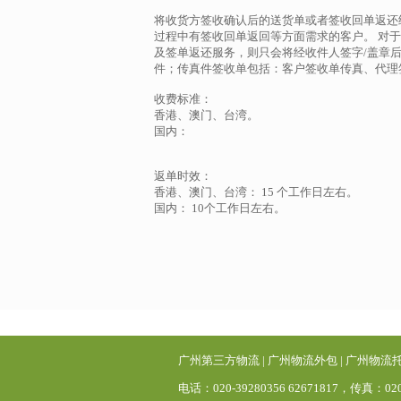
将收货方签收确认后的送货单或者签收回单返还
过程中有签收回单返回等方面需求的客户。 对
及签单返还服务，则只会将经收件人签字/盖章
件；传真件签收单包括：客户签收单传真、代理
收费标准：
香港、澳门、台湾。
国内：
返单时效：
香港、澳门、台湾： 15 个工作日左右。
国内： 10个工作日左右。
广州第三方物流
|
广州物流外包
|
广州物流
电话：020-39280356 62671817，传真：02