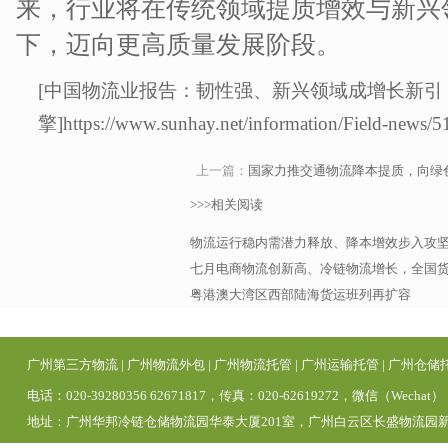
来，行业将在传统领域提质增效与新兴
下，迈向更高质量发展阶段。
[中国物流业报告：韧性强、新兴领域成增长新引
擎]https://www.sunhay.net/information/Field-news/5
上一篇：
国家力推交通物流降本提质，向绿
>>>相关阅读
物流运行稳内需潜力释放、降本增效步入攻
七月电商物流创新高、冷链物流增长，全国
粤港澳大湾区西部陆海货运班列再扩容
广州第三方物流
|
广州物流外包
|
广州物流托管
|
广州运输托管
|
广州仓储
电话：020-39280356 62671817，传真：020-62619272，微信（Wechat）
地址：广州华邦冷链仓储物流园华泰大厦201室，广州白云区长盛物流园新区1号仓