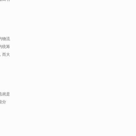
的物流
的统筹
，而大
也就是
较分