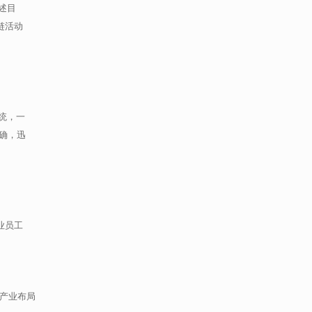
述目
链活动
统，一
确，迅
业员工
”产业布局