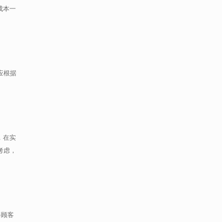
成本一
应根据
，在实
考虑，
得顾客