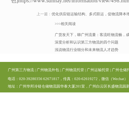
色]https://www.sunhay.net/information/view/498.htm
上一篇：
优化供应链运输结构、多式联运，促物流降本
>>>相关阅读
广货发天下，睇广州流量：客流旺物流畅，
深度分析和认识第三方物流的四个问题
浅说物流行业细分和未来物流人才趋势
广州第三方物流
|
广州物流外包
|
广州物流托管
|
广州运输托管
|
广州仓储
电话：020-39280356 62671817，传真：020-62619272，微信（Wechat）
地址：广州华邦冷链仓储物流园华泰大厦201室，广州白云区长盛物流园新区1号仓