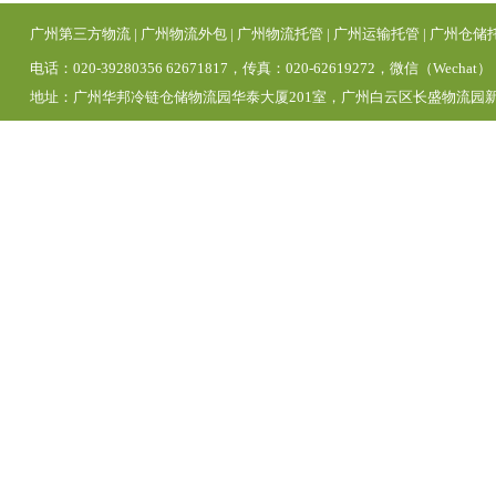
广州第三方物流
|
广州物流外包
|
广州物流托管
|
广州运输托管
|
广州仓储
电话：020-39280356 62671817，传真：020-62619272，微信（Wechat）
地址：广州华邦冷链仓储物流园华泰大厦201室，广州白云区长盛物流园新区1号仓